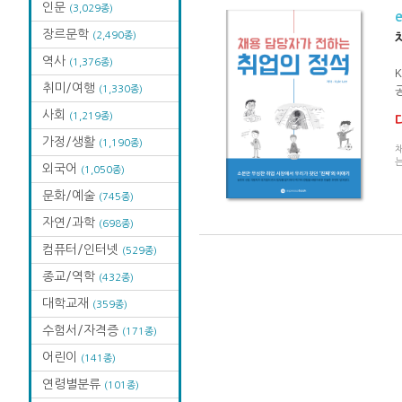
인문
(3,029종)
장르문학
(2,490종)
역사
(1,376종)
K
취미/여행
(1,330종)
공
사회
(1,219종)
가정/생활
(1,190종)
채
외국어
(1,050종)
문화/예술
(745종)
자연/과학
(698종)
컴퓨터/인터넷
(529종)
종교/역학
(432종)
대학교재
(359종)
수험서/자격증
(171종)
어린이
(141종)
연령별분류
(101종)