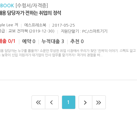
eBOOK
[수험서/자격증]
채용 담당자가 전하는 취업의 정석
yle Lee
저
에스프레소북
2017-05-25
급 : 교보 전자책 (2019-12-30)
지원단말기 : PC/스마트기기
대출 0/1
예약 0
누적대출 3
추천 0
용 담당자는 누구를 뽑을까? 소문만 무성한 취업 시장에서 우리가 찾던 ‘진짜‘의 이야기. 스펙도 없고
는 늦깎이 신입 지원자가 대기업의 인사 업무를 맡기까지! 작가의 경험을 바
...
1