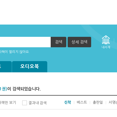
검색
상세 검색
않을 때(팝업차단 해재 필요)
내서재
자책이 열리지 않아요.
이 불가능한 경우
트
오디오북
1권)
이 검색되었습니다.
신착
베스트
출판일
서명
자책만 보기
결과내 검색