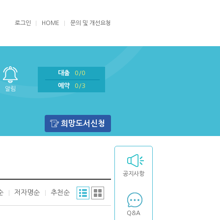
로그인
HOME
문의 및 개선요청
대출
0/0
예약
0/3
알림
희망도서신청
공지사항
순
저자명순
추천순
Q&A