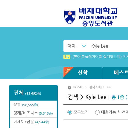
저자
Tip
리더 프로그램 설치 창이 나타나지 
Tip
(뷰어:북플레이어를 설치했는데) 전
Tip
Tip
Tip
웅진 OPMS 전자도서관 앱 로그인
전자책 이용 문의 사항 신청 안내
화면 캡쳐 프로그램 관련 에러 사항
신착
베스
HOME
검색 > Kyle Lee
전체
(83,692종)
검색 > Kyle Lee
총 1종 (
문학
(58,955종)
모두보기
대출가능 한 전
경제/비즈니스
(5,313종)
에세이/산문
(4,544종)