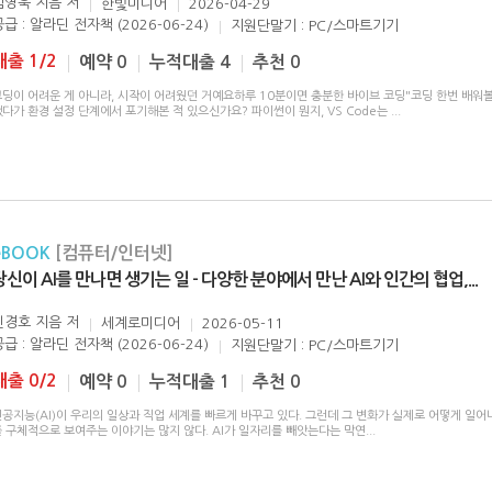
김영욱 지음
저
한빛미디어
2026-04-29
급 : 알라딘 전자책 (2026-06-24)
지원단말기 : PC/스마트기기
대출 1/2
예약 0
누적대출 4
추천 0
코딩이 어려운 게 아니라, 시작이 어려웠던 거예요하루 10분이면 충분한 바이브 코딩"코딩 한번 배워볼
다가 환경 설정 단계에서 포기해본 적 있으신가요? 파이썬이 뭔지, VS Code는
...
eBOOK
[컴퓨터/인터넷]
당신이 AI를 만나면 생기는 일 - 다양한 분야에서 만난 AI와 인간의 협업,
...
민경호 지음
저
세계로미디어
2026-05-11
급 : 알라딘 전자책 (2026-06-24)
지원단말기 : PC/스마트기기
대출 0/2
예약 0
누적대출 1
추천 0
공지능(AI)이 우리의 일상과 직업 세계를 빠르게 바꾸고 있다. 그런데 그 변화가 실제로 어떻게 일어
를 구체적으로 보여주는 이야기는 많지 않다. AI가 일자리를 빼앗는다는 막연
...