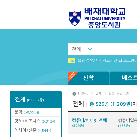
전체
Tip
화면 캡쳐 프로그램 관련 에러 사항
Tip
웅진 OPMS 전자도서관 앱 로그인
Tip
Tip
Tip
리더 프로그램 설치 창이 나타나지 
전자책 이용 문의 사항 신청 안내
(뷰어:북플레이어를 설치했는데) 전
신착
베스
HOME
전체
컴퓨터/인터넷
전체
(83,692종)
전체
총 529종 (1,209권)
이
문학
(58,955종)
컴퓨터/인터넷 전체
컴퓨터입문
경제/비즈니스
(5,313종)
(529종)
(165종)
에세이/산문
(4,544종)