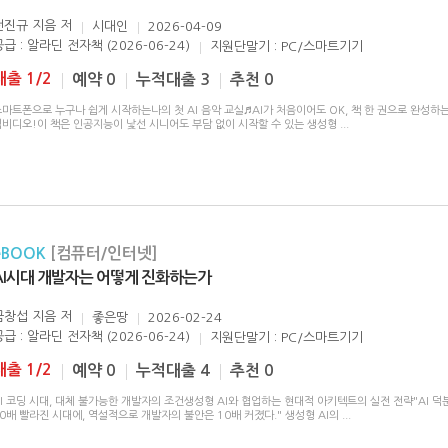
전진규 지음
저
시대인
2026-04-09
급 : 알라딘 전자책 (2026-06-24)
지원단말기 : PC/스마트기기
대출 1/2
예약 0
누적대출 3
추천 0
마트폰으로 누구나 쉽게 시작하는나의 첫 AI 음악 교실♬AI가 처음이어도 OK, 책 한 권으로 완성하
직비디오!이 책은 인공지능이 낯선 시니어도 부담 없이 시작할 수 있는 생성형
...
eBOOK
[컴퓨터/인터넷]
AI시대 개발자는 어떻게 진화하는가
금창섭 지음
저
좋은땅
2026-02-24
급 : 알라딘 전자책 (2026-06-24)
지원단말기 : PC/스마트기기
대출 1/2
예약 0
누적대출 4
추천 0
I 코딩 시대, 대체 불가능한 개발자의 조건생성형 AI와 협업하는 현대적 아키텍트의 실전 전략"AI 덕
0배 빨라진 시대에, 역설적으로 개발자의 불안은 10배 커졌다." 생성형 AI의
...