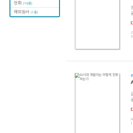
만화
(16종)
해외원서
(1종)
공
스
공
A
1