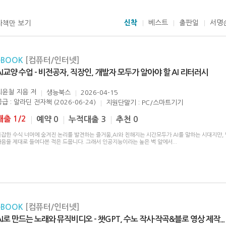
신착
베스트
출판일
서명
자책만 보기
eBOOK
[컴퓨터/인터넷]
AI교양 수업 - 비전공자, 직장인, 개발자 모두가 알아야 할 AI 리터러시
최윤철 지음
저
생능북스
2026-04-15
급 : 알라딘 전자책 (2026-06-24)
지원단말기 : PC/스마트기기
대출 1/2
예약 0
누적대출 3
추천 0
잡한 수식 너머에 숨겨진 논리를 발견하는 즐거움,AI와 친해지는 시간모두가 AI를 말하는 시대지만, 
마음을 제대로 들여다본 적은 드뭅니다. 그래서 인공지능이라는 높은 벽 앞에서
...
eBOOK
[컴퓨터/인터넷]
AI로 만드는 노래와 뮤직비디오 - 챗GPT, 수노 작사·작곡&블로 영상 제작
...