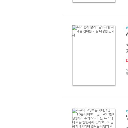
공
A
책