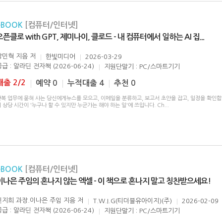
eBOOK
[컴퓨터/인터넷]
오픈클로 with GPT, 제미나이, 클로드 - 내 컴퓨터에서 일하는 AI 집
...
강민혁 지음
저
한빛미디어
2026-03-29
급 : 알라딘 전자책 (2026-06-24)
지원단말기 : PC/스마트기기
대출 2/2
예약 0
누적대출 4
추천 0
반복 업무에 묻혀 사는 당신에게뉴스를 모으고, 이메일을 분류하고, 보고서 초안을 잡고, 일정을 확인합
 상당 시간이 '누구나 할 수 있지만 누군가는 해야 하는 일'에 쓰입니다. Ch
...
eBOOK
[컴퓨터/인터넷]
이나은 주임의 혼나지 않는 엑셀 - 이 책으로 혼나지 말고 칭찬받으세요!
민지희 과장.이나은 주임 지음
저
T.W.I.G(티더블유아이지)(주)
2026-02-09
급 : 알라딘 전자책 (2026-06-24)
지원단말기 : PC/스마트기기