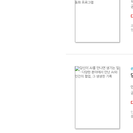
공
했
공
인