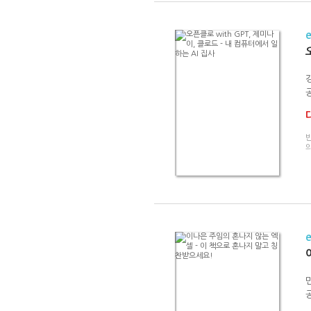
공
의
공