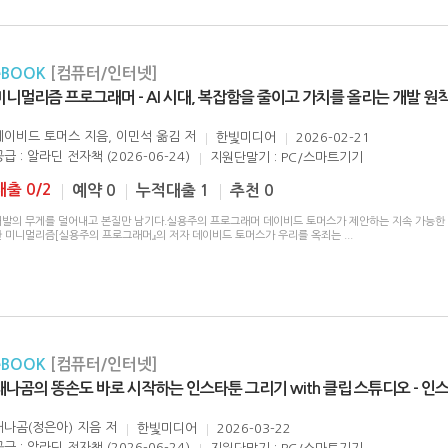
eBOOK
[컴퓨터/인터넷]
미니멀리즘 프로그래머 - AI 시대, 복잡함을 줄이고 가치를 올리는 개발 원
데이비드 토머스 지음, 이민석 옮김
저
한빛미디어
2026-02-21
급 : 알라딘 전자책 (2026-06-24)
지원단말기 : PC/스마트기기
대출 0/2
예약 0
누적대출 1
추천 0
개발의 무게를 덜어내고 본질만 남기다.실용주의 프로그래머 데이비드 토머스가 제안하는 지속 가능한
한 미니멀리즘[실용주의 프로그래머』의 저자 데이비드 토머스가 우리를 옥죄는
...
eBOOK
[컴퓨터/인터넷]
새나곰의 똥손도 바로 시작하는 인스타툰 그리기 with 클립 스튜디오 - 인
새나곰(정은아) 지음
저
한빛미디어
2026-03-22
급 : 알라딘 전자책 (2026-06-24)