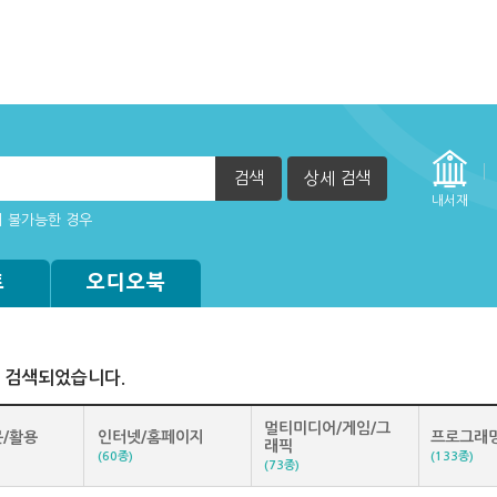
검색
상세 검색
내서재
이 불가능한 경우
않을 때(팝업차단 해재 필요)
자책이 열리지 않아요.
트
오디오북
 검색되었습니다.
멀티미디어/게임/그
/활용
인터넷/홈페이지
프로그래
래픽
(60종)
(133종)
(73종)