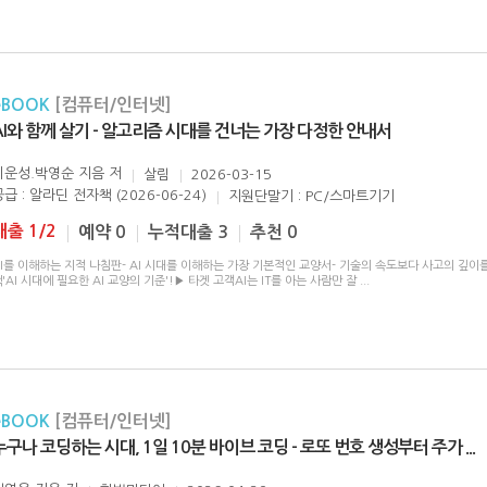
eBOOK
[컴퓨터/인터넷]
AI와 함께 살기 - 알고리즘 시대를 건너는 가장 다정한 안내서
이운성.박영순 지음
저
살림
2026-03-15
급 : 알라딘 전자책 (2026-06-24)
지원단말기 : PC/스마트기기
대출 1/2
예약 0
누적대출 3
추천 0
I를 이해하는 지적 나침판- AI 시대를 이해하는 가장 기본적인 교양서- 기술의 속도보다 사고의 깊이
'AI 시대에 필요한 AI 교양의 기준'!▶ 타겟 고객AI는 IT를 아는 사람만 잘
...
eBOOK
[컴퓨터/인터넷]
누구나 코딩하는 시대, 1일 10분 바이브 코딩 - 로또 번호 생성부터 주가
...