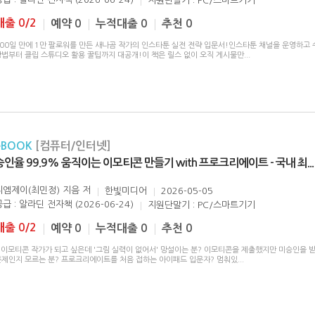
지원단말기 : PC/스마트기기
대출 0/2
예약 0
누적대출 0
추천 0
100일 만에 1만 팔로워를 만든 새나곰 작가의 인스타툰 실전 전략 입문서!인스타툰 채널을 운영하고
방법부터 클립 스튜디오 활용 꿀팁까지 대공개!이 책은 릴스 없이 오직 게시물만
...
eBOOK
[컴퓨터/인터넷]
승인율 99.9% 움직이는 이모티콘 만들기 with 프로크리에이트 - 국내 최
...
씨엠제이(최민정) 지음
저
한빛미디어
2026-05-05
급 : 알라딘 전자책 (2026-06-24)
지원단말기 : PC/스마트기기
대출 0/2
예약 0
누적대출 0
추천 0
? 이모티콘 작가가 되고 싶은데 '그림 실력이 없어서' 망설이는 분? 이모티콘을 제출했지만 미승인을 
문제인지 모르는 분? 프로크리에이트를 처음 접하는 아이패드 입문자? 멈춰있
...