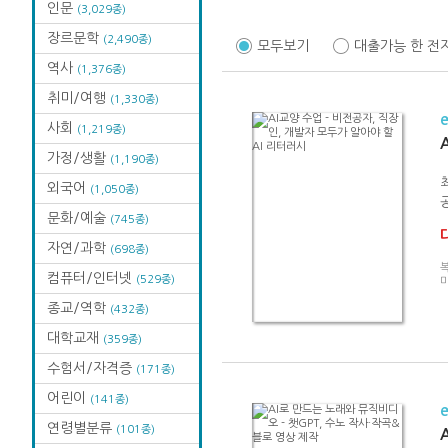
인문
(3,029종)
장르문학
(2,490종)
모두보기
대출가능 한 전
역사
(1,376종)
취미/여행
(1,330종)
사회
(1,219종)
가정/생활
(1,190종)
외국어
(1,050종)
공
문화/예술
(745종)
자연/과학
(698종)
복
컴퓨터/인터넷
(529종)
종교/역학
(432종)
대학교재
(359종)
수험서/자격증
(171종)
어린이
(141종)
연령별분류
(101종)