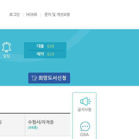
로그인
HOME
문의 및 개선요청
대출
0/0
예약
0/3
알림
희망도서신청
공지사항
밍
수험서/자격증
(98종)
Q&A