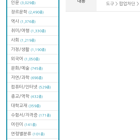
내용
인문
(3,029종)
도구 > 팝업차단 
장르문학
(2,490종)
역사
(1,376종)
취미/여행
(1,330종)
사회
(1,219종)
가정/생활
(1,190종)
외국어
(1,050종)
문화/예술
(745종)
자연/과학
(698종)
컴퓨터/인터넷
(529종)
종교/역학
(432종)
대학교재
(359종)
수험서/자격증
(171종)
어린이
(141종)
연령별분류
(101종)