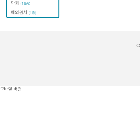
만화
(16종)
해외원서
(1종)
C
모바일 버전