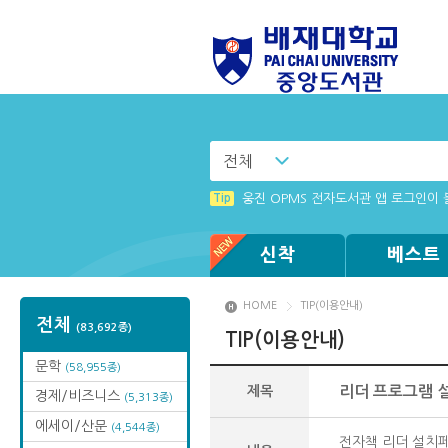
전체
Tip
전자책 이용 문의 사항 신청 안내
Tip
웅진 OPMS 전자도서관 앱 로그인이
Tip
Tip
Tip
리더 프로그램 설치 창이 나타나지 않을
화면 캡쳐 프로그램 관련 에러 사항
(뷰어:북플레이어를 설치했는데) 전자
신착
베스트
HOME
TIP(이용안내)
전체
(83,692종)
TIP(이용안내)
문학
(58,955종)
제목
리더 프로그램 설
경제/비즈니스
(5,313종)
에세이/산문
(4,544종)
전자책 리더 설치페