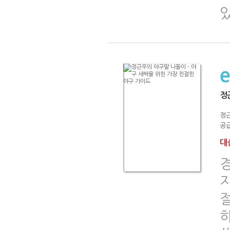
정
정
공급
대출
경
지
하