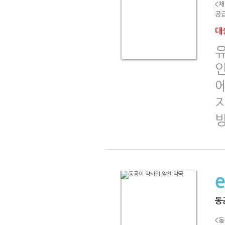
<채
공급
대출
유
동
<동