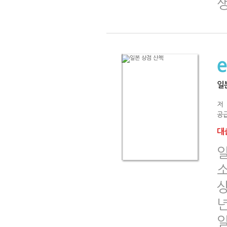
일
저
공급
대출
상