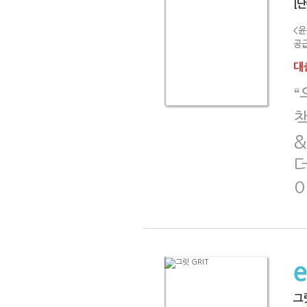
[
<윤
공급
대출
책
&
그릿