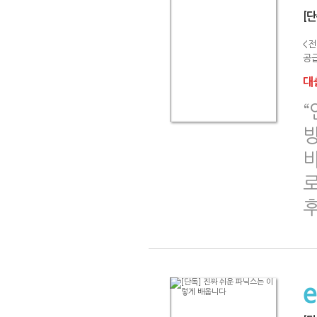
[
<전
공급
대출
로