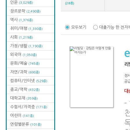
인문
(3,029종)
(28종)
장르문학
(2,490종)
역사
(1,376종)
모두보기
대출가능 한 전자
취미/여행
(1,330종)
사회
(1,219종)
가정/생활
(1,190종)
외국어
(1,050종)
문화/예술
(745종)
리
자연/과학
(698종)
정세
컴퓨터/인터넷
(529종)
공급
종교/역학
(432종)
대출
대학교재
(359종)
-
수험서/자격증
(171종)
천
어린이
(141종)
연령별분류
(101종)