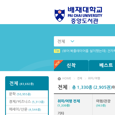
전체
Tip
리더 프로그램 설치 창이 나타나지 않을
Tip
(뷰어:북플레이어를 설치했는데) 전자
Tip
웅진 OPMS 전자도서관 앱 로그인이
Tip
Tip
전자책 이용 문의 사항 신청 안내
화면 캡쳐 프로그램 관련 에러 사항
신착
베스트
HOME
전체
취미/여행
전체
(83,692종)
전체
총 1,330종 (2,905권)
문학
(58,955종)
취미/여행 전체
여행/관광
경제/비즈니스
(5,313종)
(1,330종)
(963종)
에세이/산문
(4,544종)
기타