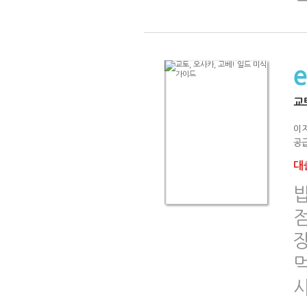
교
이
공급
대출
밥