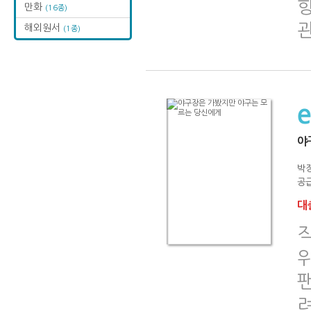
향
만화
(16종)
해외원서
(1종)
야
박
공급
대출
위
팬