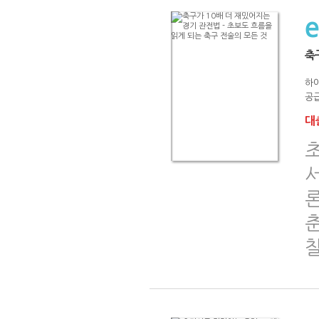
축
하
공급
대출
서
론