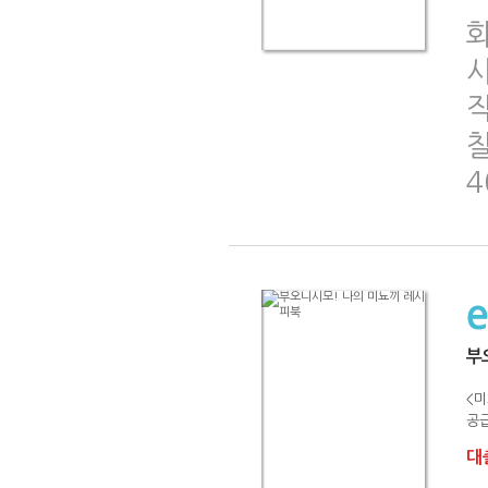
찰
부
<미
공급
대출