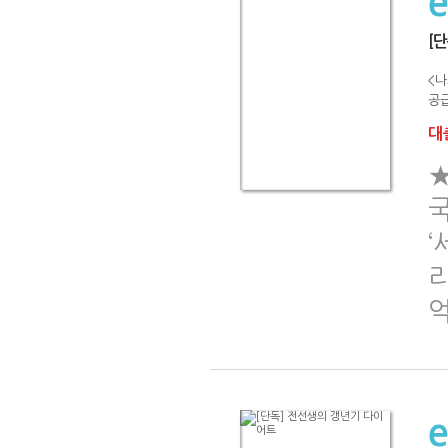
[
<나
공급
대출
국
‘