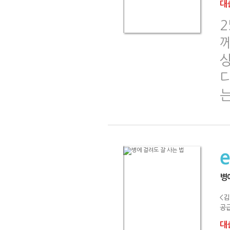
대출
상
병
<김
공급
대출