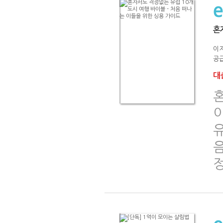
혼
이
공급
대출
혼