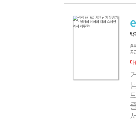
백
윤
공급
대출
서