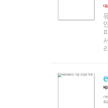
대출
유
피
서
베
<박
공급