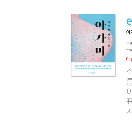
아
구
공급
대출
표