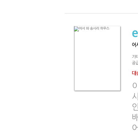
어
기
공급
대출
이