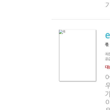
몫
최은
공급
대출