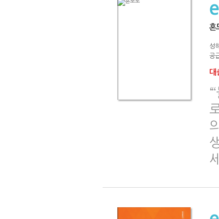
혼
성
공급
대출
“
로
의