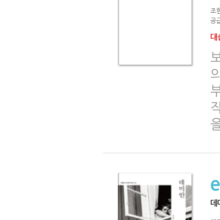
조
공급
대출
보
의
을
데