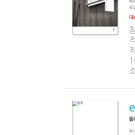
헤
공급
대출
작
1
몰
듀