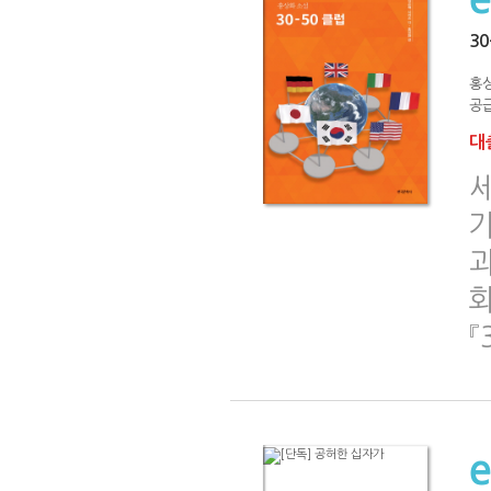
30
홍
공급
대출
세
『