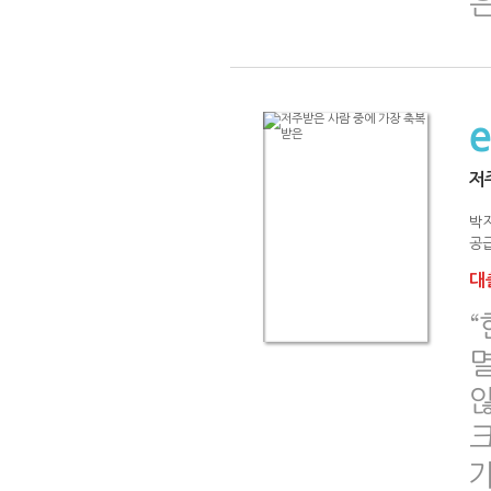
저
박
공급
대출
크