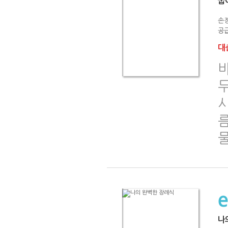
굽
손
공급
대출
나