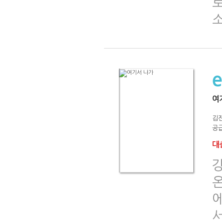
여
김
공급
대출
온
에