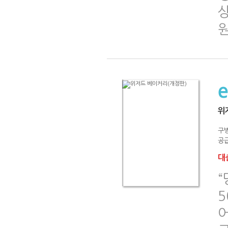
위
구
공급
대출
어