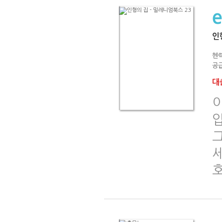
인
헨릭
공급
대출
이