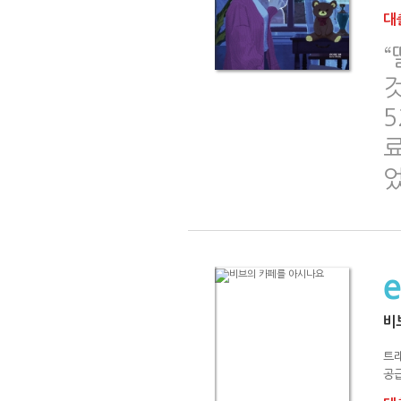
대출
“
료
비
트
공급