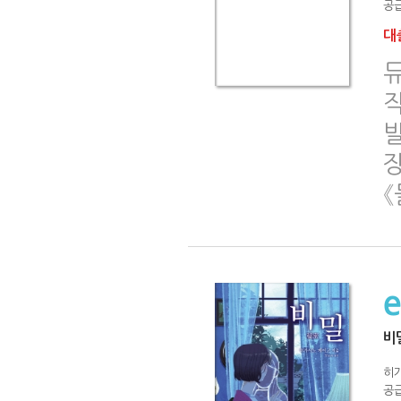
공급
대출
듀
작
발
장
《
비
히
공급