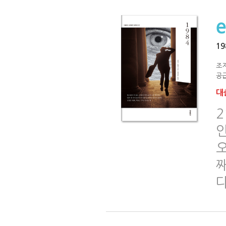
19
조
공급
대출
째
다