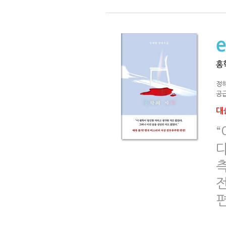
홍
정
공급
대출
다
전
편