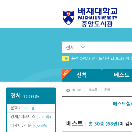
전체
Tip
Tip
리더 프로그램 설치 창이 나타나지 않을
(뷰어:북플레이어를 설치했는데) 전자
Tip
웅진 OPMS 전자도서관 앱 로그인이
Tip
Tip
전자책 이용 문의 사항 신청 안내
화면 캡쳐 프로그램 관련 에러 사항
신착
베스트
HOME
베스트
문학
전체
(83,692종)
베스트셀
문학
(58,955종)
경제/비즈니스
(5,313종)
베스트
총 30종 (68권)
이 검
에세이/산문
(4,544종)