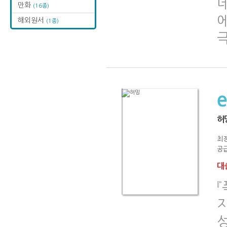
만화
(16종)
해외원서
(1종)
허
최
공급
대출