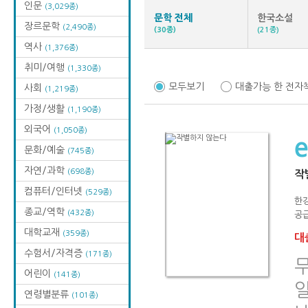
인문
(3,029종)
문학 전체
한국소설
장르문학
(2,490종)
(30종)
(21종)
역사
(1,376종)
취미/여행
(1,330종)
모두보기
대출가능 한 전자
사회
(1,219종)
가정/생활
(1,190종)
외국어
(1,050종)
문화/예술
(745종)
자연/과학
(698종)
작
컴퓨터/인터넷
(529종)
한
종교/역학
(432종)
공급
대학교재
(359종)
대출
수험서/자격증
(171종)
어린이
(141종)
연령별분류
(101종)