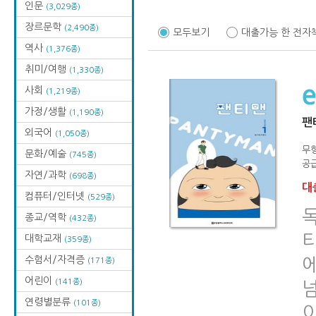
인문
(3,029종)
장르문학
(2,490종)
모두보기
대출가능 한 전자
역사
(1,376종)
취미/여행
(1,330종)
사회
(1,219종)
가정/생활
(1,190종)
팬
외국어
(1,050종)
무
문화/예술
(745종)
공급
자연/과학
(698종)
대출
컴퓨터/인터넷
(529종)
종교/역학
(432종)
티
대학교재
(359종)
수험서/자격증
(171종)
어린이
(141종)
연령별분류
(101종)
이