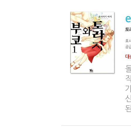
토
호
공급
대출
돌