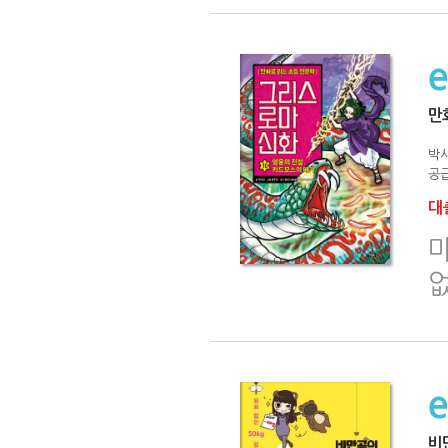
만
박
공급
대출
비