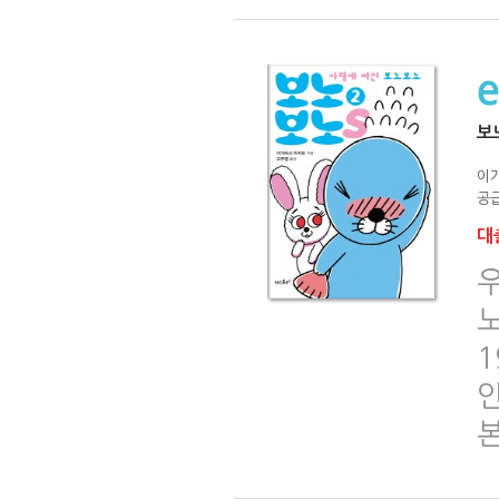
보
이
공급
대출
1