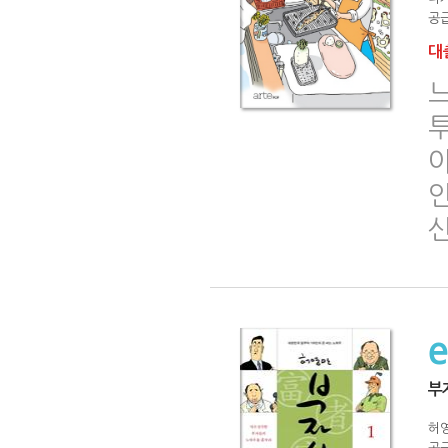
공급
대출
아
부
허