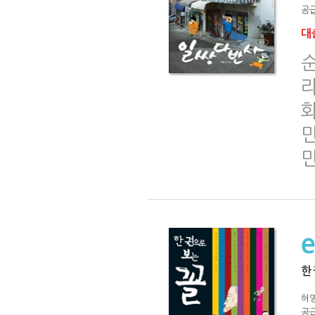
공급
대출
라
만
만
한
허
공급