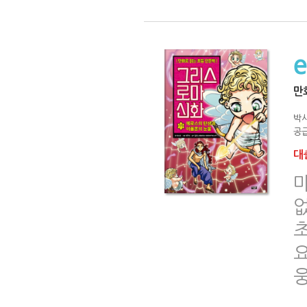
만
박
공급
대출
요