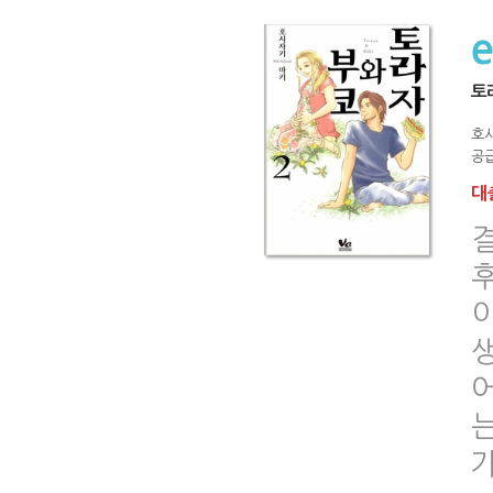
토라
호
공급
대출
는
가