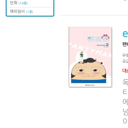
만화
(16종)
해외원서
(1종)
팬
무
공급
대출
티
이