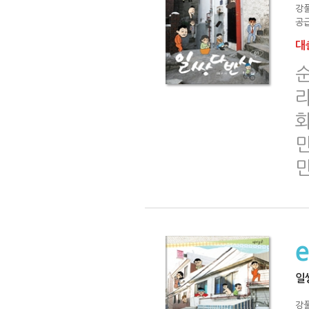
강
공급
대출
라
만
만
일
강