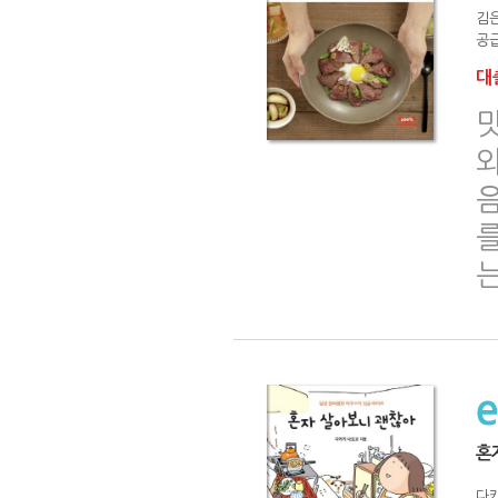
김은
공급
대출
맛
를
혼
다