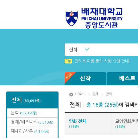
전체
Tip
Tip
화면 캡쳐 프로그램 관련 에러 사항
리더 프로그램 설치 창이 나타나지 않을
Tip
전자책 이용 문의 사항 신청 안내
Tip
Tip
(뷰어:북플레이어를 설치했는데) 전자
웅진 OPMS 전자도서관 앱 로그인이
신착
베스트
HOME
전체
만화
전체
(83,693종)
전체
총 16종 (25권)
이 검색
문학
(58,956종)
만화 전체
교양만화/비
경제/비즈니스
(5,313종)
(16종)
(16종)
에세이/산문
(4,544종)