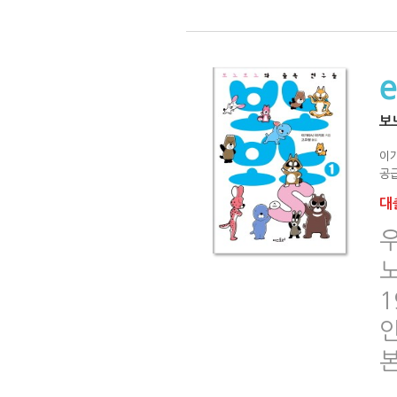
보
이
공급
대출
1