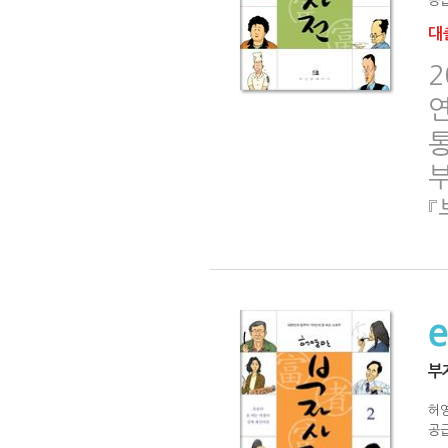
공급
대출
2
부
허
공급