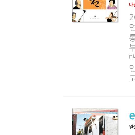
대출
2
『
일