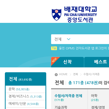
전체
Tip
Tip
리더 프로그램 설치 창이 나타나지 않을
(뷰어:북플레이어를 설치했는데) 전자
Tip
웅진 OPMS 전자도서관 앱 로그인이
Tip
Tip
전자책 이용 문의 사항 신청 안내
화면 캡쳐 프로그램 관련 에러 사항
신착
베스트
HOME
전체
수험서/자격증
전체
(83,692종)
전체
총 171종 (478권)
이 검
문학
(58,955종)
수험서/자격증 전체
어학
경제/비즈니스
(5,313종)
(171종)
(25종)
에세이/산문
(4,544종)
기술과학
경제/경영