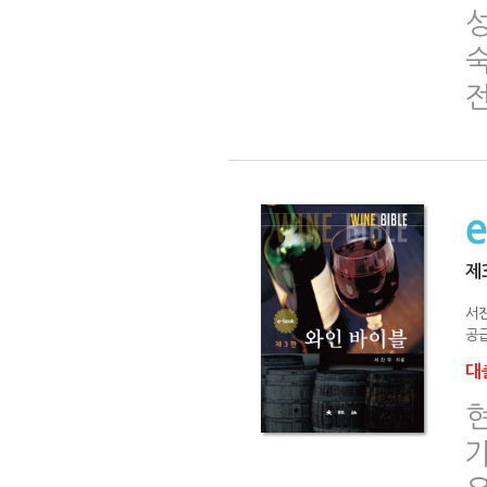
제
서
공급
대출