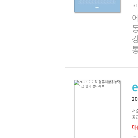
"
에
2
서
공급
대출