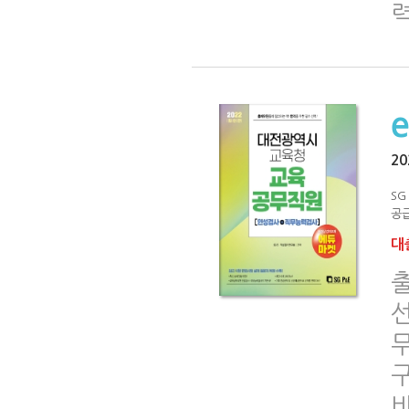
2
S
공급
대출
선