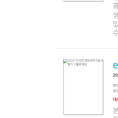
있
2
영
공급
대출