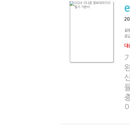
2
길벗
공급
대출
신