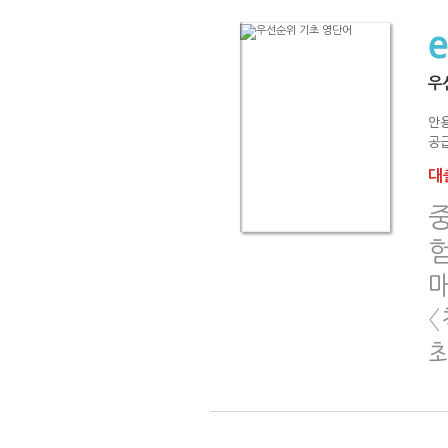
우
안
공급
대출
중
〈