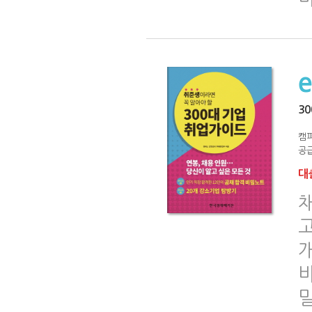
3
캠
공급
대출
채
고
개
바