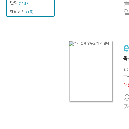
만화
(16종)
해외원서
(1종)
죽
최
공급
대출