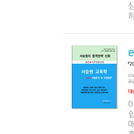
『
S
공급
대출
0
쉽