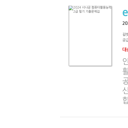
2
길
공급
대출
인
활