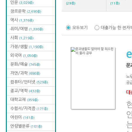
인문
(3,029종)
(29종)
(11종)
장르문학
(2,490종)
역사
(1,376종)
모두보기
대출가능 한 전자
취미/여행
(1,330종)
사회
(1,219종)
가정/생활
(1,190종)
외국어
(1,050종)
문화/예술
(745종)
문
자연/과학
(698종)
노무
컴퓨터/인터넷
(529종)
공급
종교/역학
(432종)
대출
대학교재
(359종)
수험서/자격증
(171종)
안
어린이
(141종)
연령별분류
(101종)