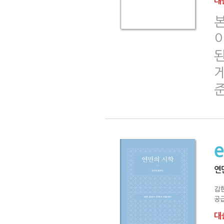
대출
연
김
공급
대출