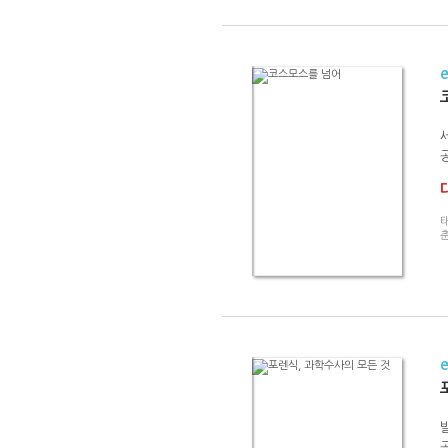
공
태
공