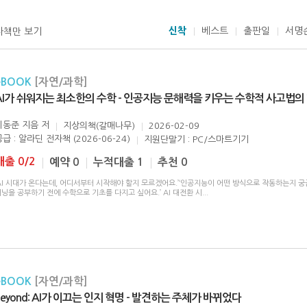
신착
베스트
출판일
서명
자책만 보기
eBOOK
[자연/과학]
AI가 쉬워지는 최소한의 수학 - 인공지능 문해력을 키우는 수학적 사고법의
이동준 지음
저
지상의책(갈매나무)
2026-02-09
급 : 알라딘 전자책 (2026-06-24)
지원단말기 : PC/스마트기기
대출 0/2
예약 0
누적대출 1
추천 0
AI 시대가 온다는데, 어디서부터 시작해야 할지 모르겠어요.’‘인공지능이 어떤 방식으로 작동하는지 궁금
닝을 공부하기 전에 수학으로 기초를 다지고 싶어요.’ AI 대전환 시
...
eBOOK
[자연/과학]
Beyond: AI가 이끄는 인지 혁명 - 발견하는 주체가 바뀌었다