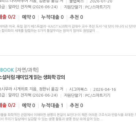
크리스 나이바우어 지음, 김윤종 옮김
저
클랩북스
2026-01-20
급 : 알라딘 전자책 (2026-06-24)
지원단말기 : PC/스마트기기
대출 0/2
예약 0
누적대출 0
추천 0
아마존 미국․독일 장기 베스트셀러--KAIST 뇌과학자 김대수 교수 추천 도서-'내 탓이 아니라 뇌 탓이다
든 합리화의 세계를 탐험하는 8가지 통찰우리는 원하지 않아도 끊임없이
...
eBOOK
[자연/과학]
소설처럼 재미있게 읽는 생화학 강의
요시무라 시게히로 지음, 정한뉘 옮김
저
시그마북스
2026-04-16
급 : 알라딘 전자책 (2026-06-24)
지원단말기 : PC/스마트기기
대출 0/2
예약 0
누적대출 1
추천 0
생물을 화학적인 관점에서 이해하면 생명의 본질이 보인다!이 책은 어려운 구조식과 반응식을 최대한 
면서 우리가 일상에서 실감할 수 있는 생명 활동과 생명 현상 속에 숨어 있는
...