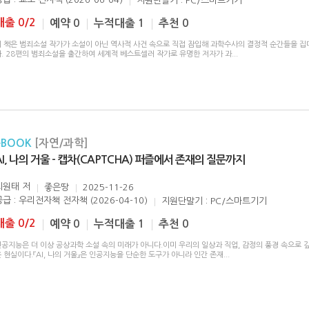
지원단말기 : PC/스마트기기
대출 0/2
예약 0
누적대출 1
추천 0
이 책은 범죄소설 작가가 소설이 아닌 역사적 사건 속으로 직접 잠입해 과학수사의 결정적 순간들을 집
다. 28편의 범죄소설을 출간하여 세계적 베스트셀러 작가로 유명한 저자가 과
...
eBOOK
[자연/과학]
AI, 나의 거울 - 캡차(CAPTCHA) 퍼즐에서 존재의 질문까지
최원태
저
좋은땅
2025-11-26
공급 : 우리전자책 전자책 (2026-04-10)
지원단말기 : PC/스마트기기
대출 0/2
예약 0
누적대출 1
추천 0
인공지능은 더 이상 공상과학 소설 속의 미래가 아니다.이미 우리의 일상과 직업, 감정의 풍경 속으로 
 현실이다.『AI, 나의 거울』은 인공지능을 단순한 도구가 아니라 인간 존재
...