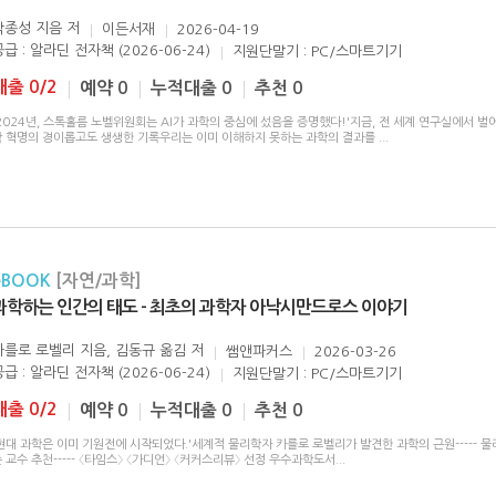
박종성 지음
저
이든서재
2026-04-19
급 : 알라딘 전자책 (2026-06-24)
지원단말기 : PC/스마트기기
대출 0/2
예약 0
누적대출 0
추천 0
2024년, 스톡홀름 노벨위원회는 AI가 과학의 중심에 섰음을 증명했다!'지금, 전 세계 연구실에서 벌어
학 혁명의 경이롭고도 생생한 기록우리는 이미 이해하지 못하는 과학의 결과를
...
eBOOK
[자연/과학]
과학하는 인간의 태도 - 최초의 과학자 아낙시만드로스 이야기
카를로 로벨리 지음, 김동규 옮김
저
쌤앤파커스
2026-03-26
급 : 알라딘 전자책 (2026-06-24)
지원단말기 : PC/스마트기기
대출 0/2
예약 0
누적대출 0
추천 0
현대 과학은 이미 기원전에 시작되었다.'세계적 물리학자 카를로 로벨리가 발견한 과학의 근원----- 
 교수 추천----- 〈타임스〉 〈가디언〉 〈커커스리뷰〉 선정 우수과학도서
...