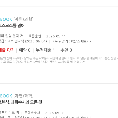
eBOOK
[자연/과학]
코스모스를 넘어
세라 알람 말릭
저
흐름출판
2026-05-11
급 : 교보 전자책 (2026-06-04)
지원단말기 : PC/스마트기기
대출 0/2
예약 0
누적대출 1
추천 0
양의 빛이 지구에 도달하는 데는 약 8분의 시간이 걸린다고 한다. 이 말은 곧 태양이 어느 순간 빛을 
춘다고 해도 지구상의 우리는 8분이 지나기 전까지 그 사실을 알 수 없다는
...
eBOOK
[자연/과학]
포렌식, 과학수사의 모든 것
발 맥더미드
저
문예춘추사
2026-05-31
급 : 교보 전자책 (2026-06-04)