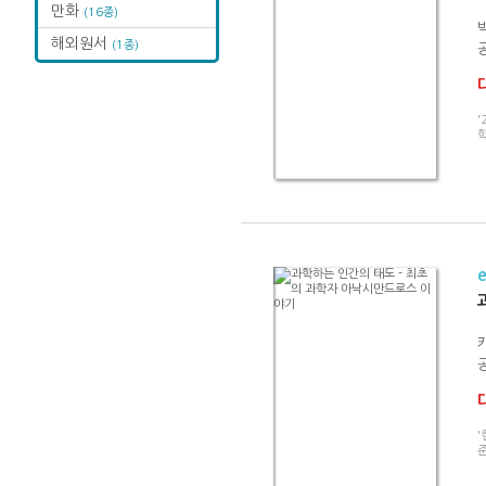
만화
(16종)
해외원서
(1종)
공
'
공
'
준