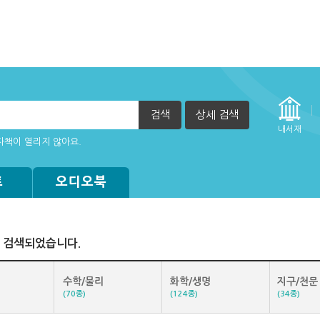
검색
상세 검색
않을 때(팝업차단 해재 필요)
자책이 열리지 않아요.
내서재
이 불가능한 경우
트
오디오북
 검색되었습니다.
수학/물리
화학/생명
지구/천문
(70종)
(124종)
(34종)