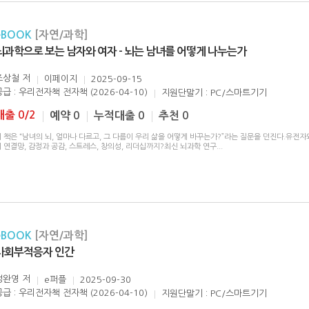
eBOOK
[자연/과학]
뇌과학으로 보는 남자와 여자 - 뇌는 남녀를 어떻게 나누는가
조상철
저
이페이지
2025-09-15
공급 : 우리전자책 전자책 (2026-04-10)
지원단말기 : PC/스마트기기
대출 0/2
예약 0
누적대출 0
추천 0
 책은 “남녀의 뇌, 얼마나 다르고, 그 다름이 우리 삶을 어떻게 바꾸는가?”라는 질문을 던진다.유전자
 연결망, 감정과 공감, 스트레스, 창의성, 리더십까지?최신 뇌과학 연구
...
eBOOK
[자연/과학]
사회부적응자 인간
정완영
저
e퍼플
2025-09-30
공급 : 우리전자책 전자책 (2026-04-10)
지원단말기 : PC/스마트기기