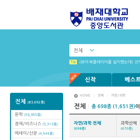
전체
Tip
리더 프로그램 설치 창이 나타나지 
Tip
(뷰어:북플레이어를 설치했는데) 전
Tip
웅진 OPMS 전자도서관 앱 로그인
Tip
Tip
전자책 이용 문의 사항 신청 안내
화면 캡쳐 프로그램 관련 에러 사항
신착
베스
HOME
전체
자연/과학
전체
(83,692종)
전체
총 698종 (1,651권)
이
문학
(58,955종)
자연/과학 전체
과학산책
경제/비즈니스
(5,313종)
(698종)
(470종)
에세이/산문
(4,544종)