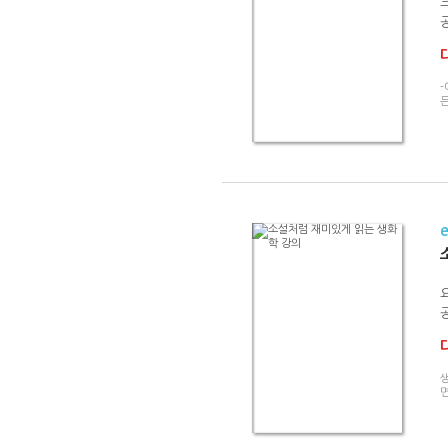
공
-
공