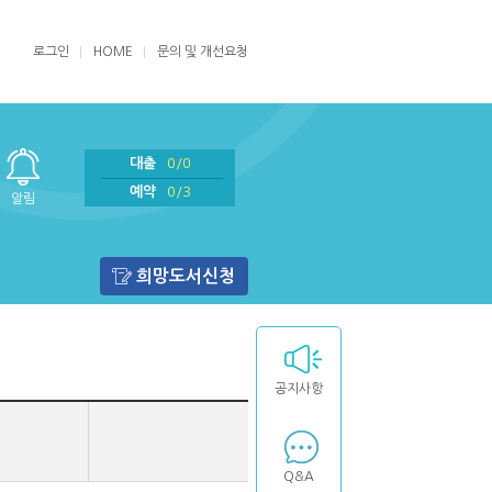
로그인
HOME
문의 및 개선요청
대출
0/0
예약
0/3
알림
희망도서신청
공지사항
Q&A