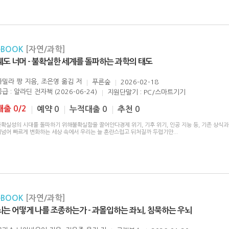
eBOOK
[자연/과학]
궤도 너머 - 불확실한 세계를 돌파하는 과학의 태도
카밀라 팡 지음, 조은영 옮김
저
푸른숲
2026-02-18
급 : 알라딘 전자책 (2026-06-24)
지원단말기 : PC/스마트기기
대출 0/2
예약 0
누적대출 0
추천 0
불확실성의 시대를 돌파하기 위해불확실함을 끌어안다경제 위기, 기후 위기, 인공 지능 등, 기존 상식과
어넘어 빠르게 변화하는 세상 속에서 우리는 늘 혼란스럽고 뒤처질까 두렵기만
...
eBOOK
[자연/과학]
뇌는 어떻게 나를 조종하는가 - 과몰입하는 좌뇌, 침묵하는 우뇌