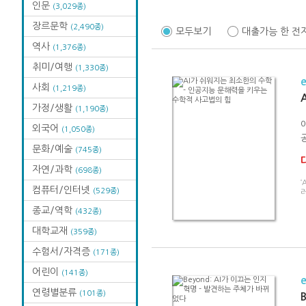
인문
(3,029종)
장르문학
(2,490종)
모두보기
대출가능 한 전
역사
(1,376종)
취미/여행
(1,330종)
사회
(1,219종)
가정/생활
(1,190종)
외국어
(1,050종)
공
문화/예술
(745종)
자연/과학
(698종)
‘
컴퓨터/인터넷
(529종)
러
종교/역학
(432종)
대학교재
(359종)
수험서/자격증
(171종)
어린이
(141종)
연령별분류
(101종)